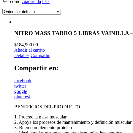
Ver como
cuadrícula
lista
NITRO MASS TARRO 5 LIBRAS VAINILLA 
$
184,900.00
Añadir al carrito
Detalles
Compartir
Compartir en:
facebook
twitter
google
pinterest
BENEFICIOS DEL PRODUCTO
1. Protege la masa muscular
2. Apoya los procesos de mantenimiento y definición muscular
3. Buen complemento proteíco
4. Ideal para las personas que practican todos los deportes