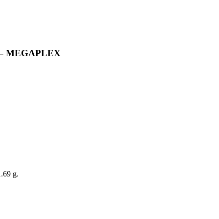
 – MEGAPLEX
.69 g.