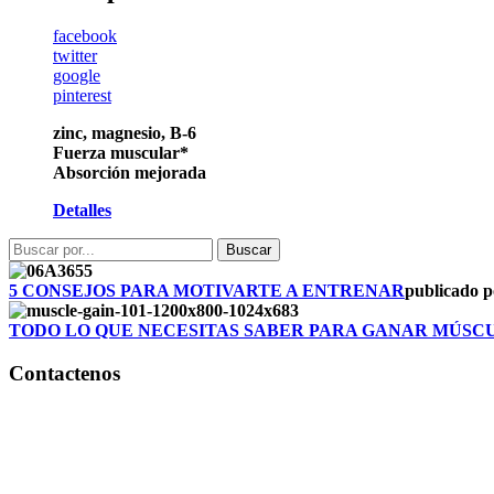
facebook
twitter
google
pinterest
zinc, magnesio, B-6
Fuerza muscular*
Absorción mejorada
Detalles
5 CONSEJOS PARA MOTIVARTE A ENTRENAR
publicado 
TODO LO QUE NECESITAS SABER PARA GANAR MÚSC
Contactenos
Bogotá – Colombia
Whatsapp:3118235941
Correo:
info@outletfitcolombia.co