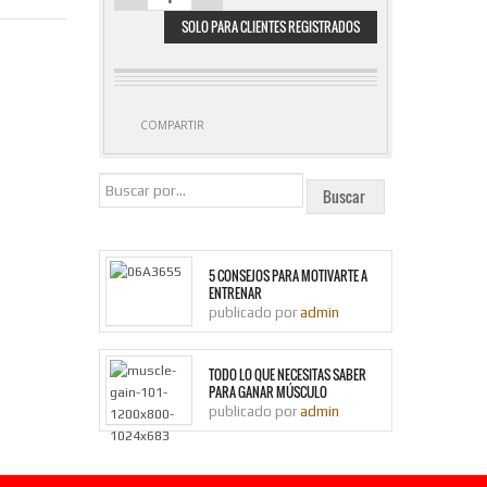
ALPHA TEST
SOLO PARA CLIENTES REGISTRADOS
240
CAPSULAS -
MUSCLETECH
CANTIDAD
COMPARTIR
5 CONSEJOS PARA MOTIVARTE A
ENTRENAR
publicado por
admin
TODO LO QUE NECESITAS SABER
PARA GANAR MÚSCULO
publicado por
admin