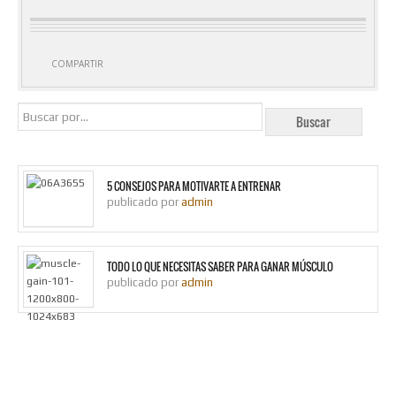
LIBRAS
CHOCOLATE –
PROSCIENCE
CANTIDAD
COMPARTIR
5 CONSEJOS PARA MOTIVARTE A ENTRENAR
publicado por
admin
TODO LO QUE NECESITAS SABER PARA GANAR MÚSCULO
publicado por
admin