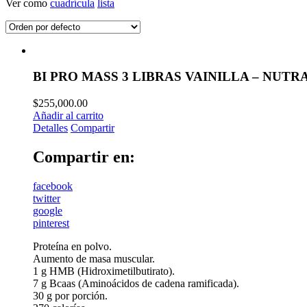
Ver como
cuadrícula
lista
BI PRO MASS 3 LIBRAS VAINILLA – NUT
$
255,000.00
Añadir al carrito
Detalles
Compartir
Compartir en:
facebook
twitter
google
pinterest
Proteína en polvo.
Aumento de masa muscular.
1 g HMB (Hidroximetilbutirato).
7 g Bcaas (Aminoácidos de cadena ramificada).
30 g por porción.