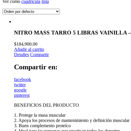
Ver como
cuadrícula
lista
NITRO MASS TARRO 5 LIBRAS VAINILLA 
$
184,900.00
Añadir al carrito
Detalles
Compartir
Compartir en:
facebook
twitter
google
pinterest
BENEFICIOS DEL PRODUCTO
1. Protege la masa muscular
2. Apoya los procesos de mantenimiento y definición muscular
3. Buen complemento proteíco
4. Ideal para las personas que practican todos los deportes