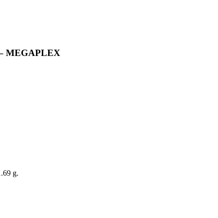
 – MEGAPLEX
.69 g.