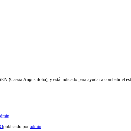
a SEN (Cassia Angustifolia), y está indicado para ayudar a combatir el e
admin
LO
publicado por
admin