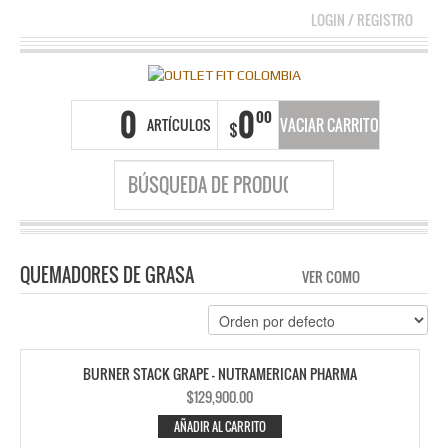
LOGIN
/
REGISTRO
0
0
00
ARTÍCULOS
VACIAR CARRITO
$
QUEMADORES DE GRASA
VER COMO
CUADRÍC
LI
BURNER STACK GRAPE – NUTRAMERICAN PHARMA
$
129,900.00
AÑADIR AL CARRITO