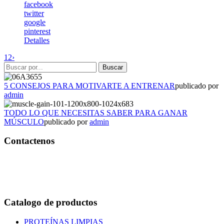
facebook
twitter
google
pinterest
Detalles
1
2
›
5 CONSEJOS PARA MOTIVARTE A ENTRENAR
publicado por
admin
TODO LO QUE NECESITAS SABER PARA GANAR
MÚSCULO
publicado por
admin
Contactenos
Bogotá – Colombia
Whatsapp:3118235941
Correo:
info@outletfitcolombia.co
Catalogo de productos
PROTEÍNAS LIMPIAS