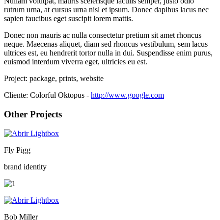
Nullam volutpat, mauris scelerisque iaculis semper, justo odio
rutrum urna, at cursus urna nisl et ipsum. Donec dapibus lacus nec
sapien faucibus eget suscipit lorem mattis.
Donec non mauris ac nulla consectetur pretium sit amet rhoncus
neque. Maecenas aliquet, diam sed rhoncus vestibulum, sem lacus
ultrices est, eu hendrerit tortor nulla in dui. Suspendisse enim purus,
euismod interdum viverra eget, ultricies eu est.
Project:
package, prints, website
Cliente:
Colorful Oktopus -
http://www.google.com
Other Projects
Fly Pigg
brand identity
Bob Miller