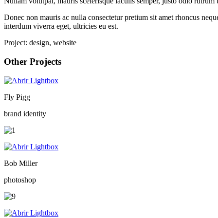
Nullam volutpat, mauris scelerisque iaculis semper, justo odio rutrum 
Donec non mauris ac nulla consectetur pretium sit amet rhoncus neque.
interdum viverra eget, ultricies eu est.
Project:
design, website
Other Projects
Fly Pigg
brand identity
Bob Miller
photoshop