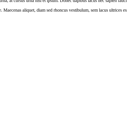
urna, at cursus urna nisl et ipsum. Donec dapibus lacus nec sapien fauci
 Maecenas aliquet, diam sed rhoncus vestibulum, sem lacus ultrices est