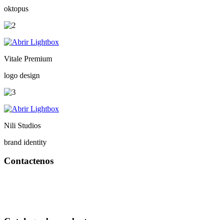
oktopus
Vitale Premium
logo design
Nili Studios
brand identity
Contactenos
Bogotá – Colombia
Whatsapp:3118235941
Correo:
info@outletfitcolombia.co