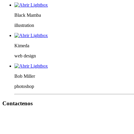
Black Mamba
illustration
Kimeda
web design
Bob Miller
photoshop
Contactenos
Bogotá – Colombia
Whatsapp:3118235941
Correo:
info@outletfitcolombia.co