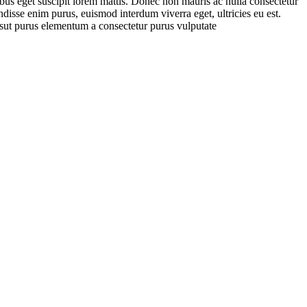
ibus eget suscipit lorem mattis. Donec non mauris ac nulla consectetur
ndisse enim purus, euismod interdum viverra eget, ultricies eu est.
osut purus elementum a consectetur purus vulputate