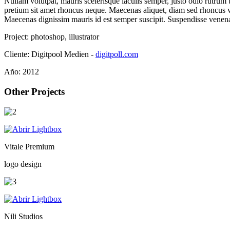
Nullam volutpat, mauris scelerisque iaculis semper, justo odio rutrum 
pretium sit amet rhoncus neque. Maecenas aliquet, diam sed rhoncus ves
Maecenas dignissim mauris id est semper suscipit. Suspendisse venenat
Project:
photoshop, illustrator
Cliente:
Digitpool Medien -
digitpoll.com
Año:
2012
Other Projects
Vitale Premium
logo design
Nili Studios