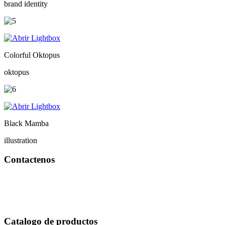
brand identity
Colorful Oktopus
oktopus
Black Mamba
illustration
Contactenos
Bogotá – Colombia
Whatsapp:3118235941
Correo:
info@outletfitcolombia.co
Catalogo de productos