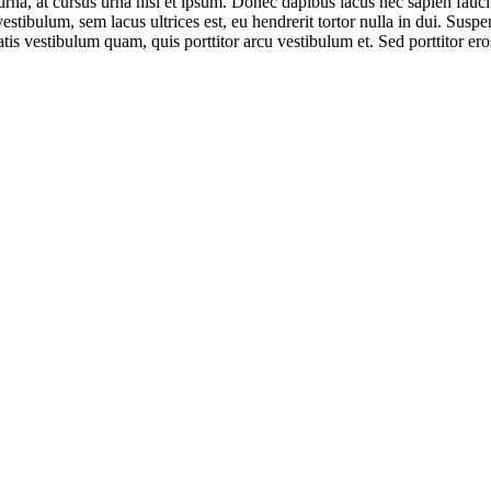
urna, at cursus urna nisl et ipsum. Donec dapibus lacus nec sapien fauc
tibulum, sem lacus ultrices est, eu hendrerit tortor nulla in dui. Suspe
is vestibulum quam, quis porttitor arcu vestibulum et. Sed porttitor er