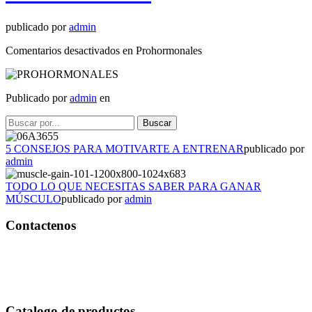
publicado por
admin
Comentarios desactivados
en Prohormonales
Publicado por
admin
en
5 CONSEJOS PARA MOTIVARTE A ENTRENAR
publicado por
admin
TODO LO QUE NECESITAS SABER PARA GANAR
MÚSCULO
publicado por
admin
Contactenos
Bogotá – Colombia
Whatsapp:3118235941
Correo:
info@outletfitcolombia.co
Catalogo de productos