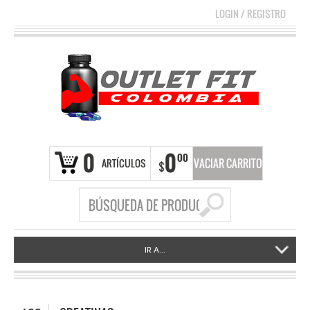
LOGIN
/
REGISTRO
0
0
00
ARTÍCULOS
VACIAR CARRITO
$
IR A...