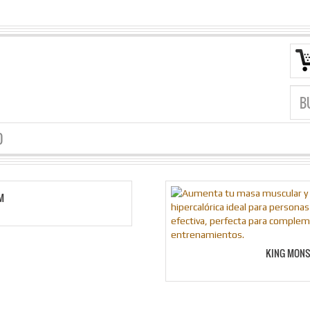
O
M
KING MONS