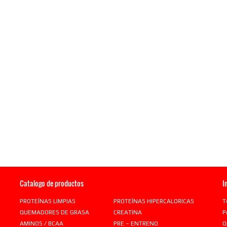
Catalogo de productos
I
PROTEÍNAS LIMPIAS
PROTEÍNAS HIPERCALORICAS
T
QUEMADORES DE GRASA
CREATINA
P
AMINOS / BCAA
PRE – ENTRENO
Q