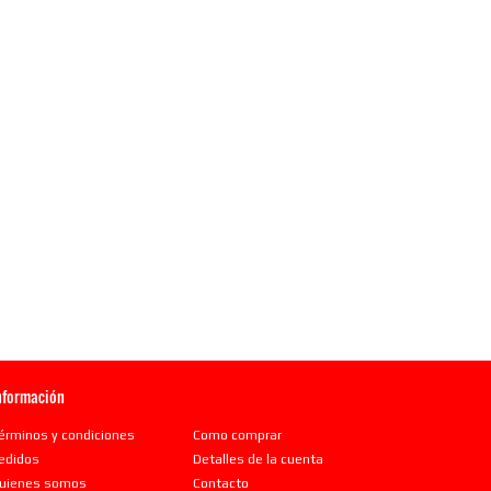
nformación
érminos y condiciones
Como comprar
edidos
Detalles de la cuenta
uienes somos
Contacto