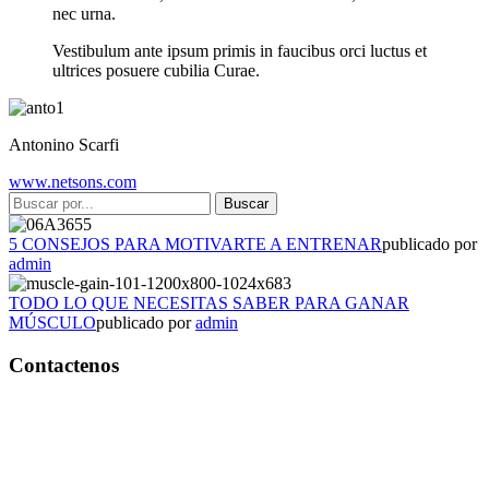
nec urna.
Vestibulum ante ipsum primis in faucibus orci luctus et
ultrices posuere cubilia Curae.
Antonino Scarfi
www.netsons.com
5 CONSEJOS PARA MOTIVARTE A ENTRENAR
publicado por
admin
TODO LO QUE NECESITAS SABER PARA GANAR
MÚSCULO
publicado por
admin
Contactenos
Bogotá – Colombia
Whatsapp:3118235941
Correo:
info@outletfitcolombia.co