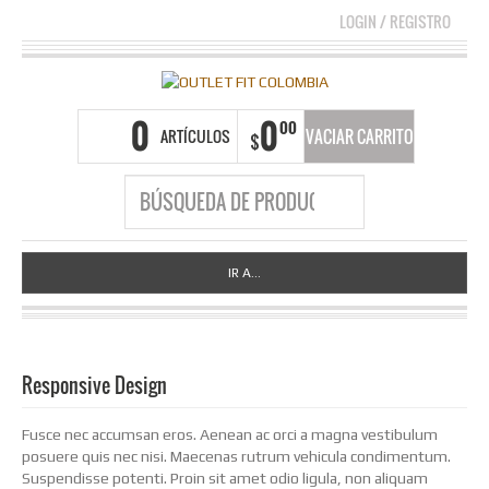
LOGIN
/
REGISTRO
0
0
00
ARTÍCULOS
VACIAR CARRITO
$
IR A...
Responsive Design
Fusce nec accumsan eros. Aenean ac orci a magna vestibulum
posuere quis nec nisi. Maecenas rutrum vehicula condimentum.
Suspendisse potenti. Proin sit amet odio ligula, non aliquam