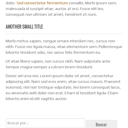
dolor.
Sed consectetur fermentum
convallis. Morbi ipsum sem,
malesuada id suscipit vitae, auctor at orci. Fusce elit leo,
consequat non ultricies sit amet, hendrerit et nunc.
ANOTHER SMALL TITLE
Morbi metus sapien, congue ornare interdum nec, cursus non
nibh. Fusce nec ligula massa, vitae elementum sem. Pellentesque
lobortis tincidunt odio, nec varius felis fermentum eu.
Ut vitae libero sapien, non cursus nibh. Nam vulputate ante
tempor magna semper a rutrum lorem tincidunt.
Donec vel urna nisi. Lorem ipsum dolor sit amet, consectetur
adipiscing elit. Nam sed eros enim, vitae cursus mauris. Praesent
euismod, nisl non tristique vulputate, leo lorem consequat lacus,
eu venenatis velit dolor non erat. Etiam id tincidunt ligula. Etiam
lobortis enim id elit sagittis auctor.