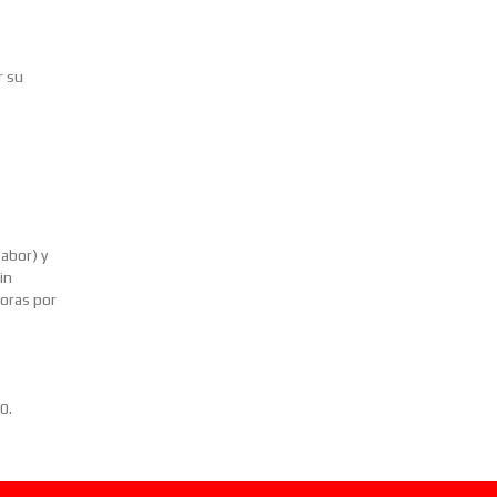
r su
abor) y
in
oras por
0.