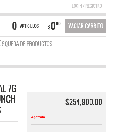
LOGIN
/
REGISTRO
0
0
00
VACIAR CARRITO
ARTÍCULOS
$
AL 7G
UNCH
$
254,900.00
S
Agotado