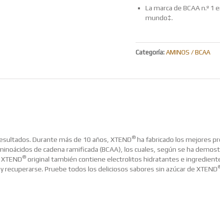
La marca de BCAA n.º 1 e
mundo‡.
Categoría:
AMINOS / BCAA
®
 resultados. Durante más de 10 años, XTEND
ha fabricado los mejores p
minoácidos de cadena ramificada (BCAA), los cuales, según se ha demos
®
r, XTEND
original también contiene electrolitos hidratantes e ingredient
 y recuperarse. Pruebe todos los deliciosos sabores sin azúcar de XTEND