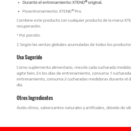
®
Durante el entrenamiento: XTEND
original.
®
Posentrenamiento: XTEND
Pro.
Combine este producto con cualquier producto de la marca X
recuperación.
* Por porción.
‡ Según las ventas globales acumuladas de todos los product
Uso Sugerido
Como suplemento alimentario, mezcle cada cucharada medidora en
agite bien. En los días de entrenamiento, consuma 1 cucharada 
entrenamiento, consuma 2 cucharadas medidoras durante el dí
día.
Otros Ingredientes
Ácido cítrico, saborizantes naturales y artificiales, dióxido de si