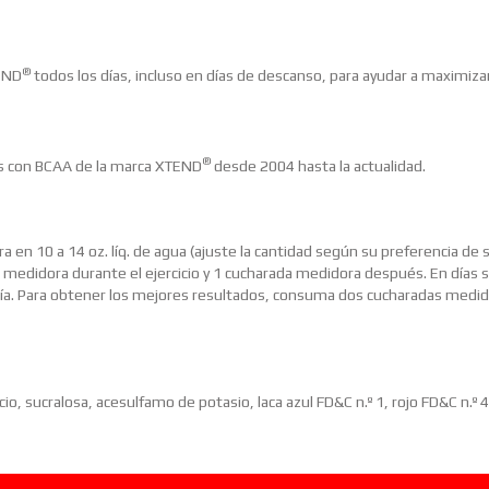
®
TEND
todos los días, incluso en días de descanso, para ayudar a maximiza
®
os con BCAA de la marca XTEND
desde 2004 hasta la actualidad.
 10 a 14 oz. líq. de agua (ajuste la cantidad según su preferencia de s
medidora durante el ejercicio y 1 cucharada medidora después. En días s
a. Para obtener los mejores resultados, consuma dos cucharadas medid
licio, sucralosa, acesulfamo de potasio, laca azul FD&C n.º 1, rojo FD&C n.º 4