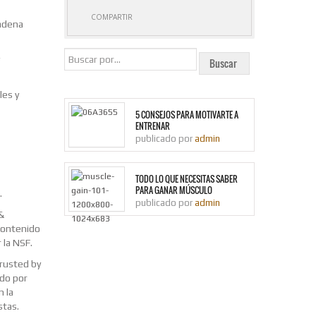
COMPARTIR
adena
les y
5 CONSEJOS PARA MOTIVARTE A
ENTRENAR
publicado por
admin
TODO LO QUE NECESITAS SABER
PARA GANAR MÚSCULO
.
publicado por
admin
&
contenido
 la NSF.
rusted by
ado por
 la
stas.