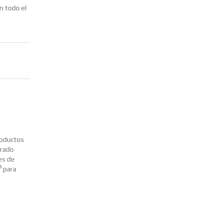
n todo el
roductos
trado
es de
®
para