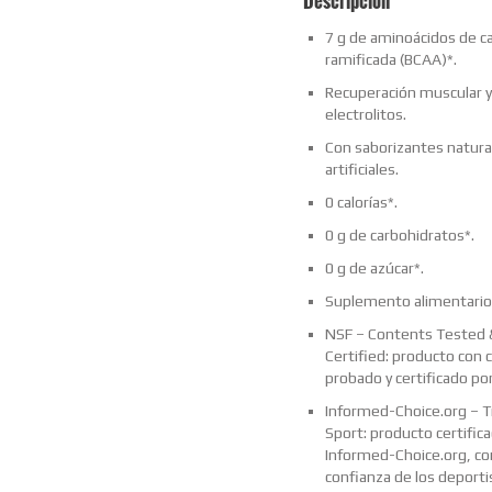
Descripción
7 g de aminoácidos de c
ramificada (BCAA)*.
Recuperación muscular y
electrolitos.
Con saborizantes natura
artificiales.
0 calorías*.
0 g de carbohidratos*.
0 g de azúcar*.
Suplemento alimentario
NSF – Contents Tested 
Certified: producto con 
probado y certificado por
Informed-Choice.org – T
Sport: producto certific
Informed-Choice.org, con
confianza de los deporti