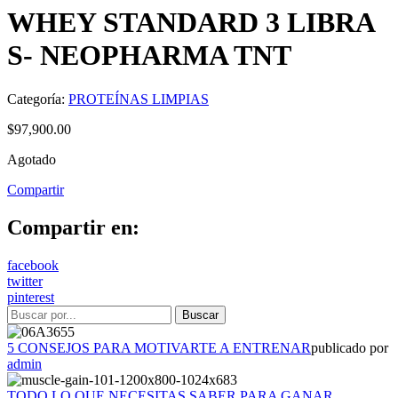
WHEY STANDARD 3 LIBRA
S- NEOPHARMA TNT
Categoría:
PROTEÍNAS LIMPIAS
$
97,900.00
Agotado
Compartir
Compartir en:
facebook
twitter
pinterest
5 CONSEJOS PARA MOTIVARTE A ENTRENAR
publicado por
admin
TODO LO QUE NECESITAS SABER PARA GANAR