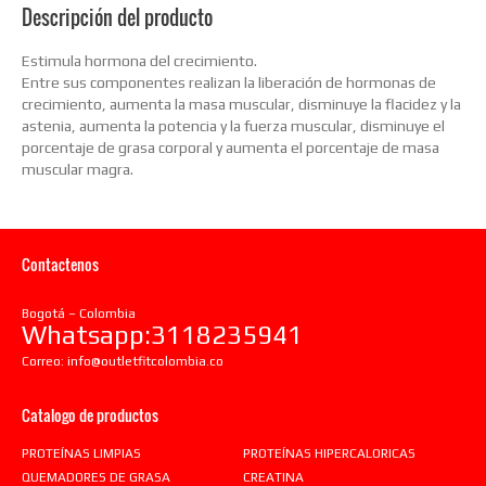
Descripción del producto
Estimula hormona del crecimiento.
Entre sus componentes realizan la liberación de hormonas de
crecimiento, aumenta la masa muscular, disminuye la flacidez y la
astenia, aumenta la potencia y la fuerza muscular, disminuye el
porcentaje de grasa corporal y aumenta el porcentaje de masa
muscular magra.
Contactenos
Bogotá – Colombia
Whatsapp:3118235941
Correo:
info@outletfitcolombia.co
Catalogo de productos
PROTEÍNAS LIMPIAS
PROTEÍNAS HIPERCALORICAS
QUEMADORES DE GRASA
CREATINA