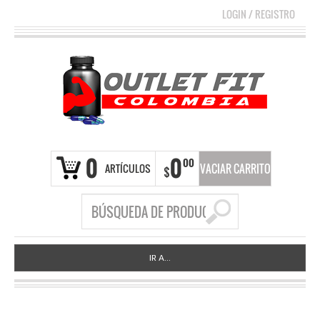
LOGIN
/
REGISTRO
0
0
00
ARTÍCULOS
VACIAR CARRITO
$
IR A...