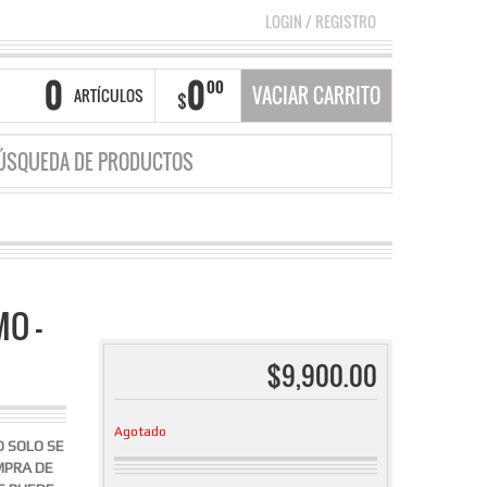
LOGIN
/
REGISTRO
0
0
00
VACIAR CARRITO
ARTÍCULOS
$
O –
$
9,900.00
Agotado
O SOLO SE
MPRA DE