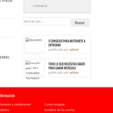
E PUEDE
COMPARTIR
5 CONSEJOS PARA MOTIVARTE A
ENTRENAR
publicado por
admin
TERMO.
TODO LO QUE NECESITAS SABER
PARA GANAR MÚSCULO
publicado por
admin
nformación
érminos y condiciones
Como comprar
edidos
Detalles de la cuenta