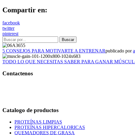
Compartir en:
facebook
twitter
pinterest
5 CONSEJOS PARA MOTIVARTE A ENTRENAR
publicado por
TODO LO QUE NECESITAS SABER PARA GANAR MÚSCU
Contactenos
Bogotá – Colombia
Whatsapp:3118235941
Correo:
info@outletfitcolombia.co
Catalogo de productos
PROTEÍNAS LIMPIAS
PROTEÍNAS HIPERCALORICAS
QUEMADORES DE GRASA