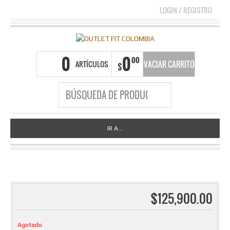
LOGIN
/
REGISTRO
0
0
00
ARTÍCULOS
VACIAR CARRITO
$
IR A...
$
125,900.00
Agotado