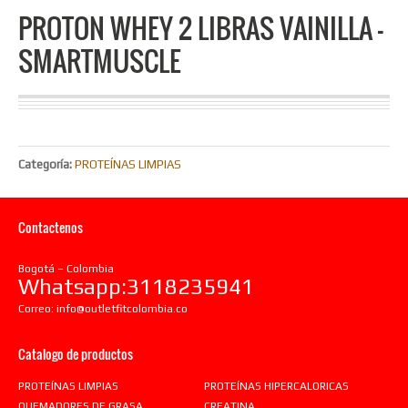
PROTON WHEY 2 LIBRAS VAINILLA –
SMARTMUSCLE
Categoría:
PROTEÍNAS LIMPIAS
Contactenos
Bogotá – Colombia
Whatsapp:3118235941
Correo:
info@outletfitcolombia.co
Catalogo de productos
PROTEÍNAS LIMPIAS
PROTEÍNAS HIPERCALORICAS
QUEMADORES DE GRASA
CREATINA