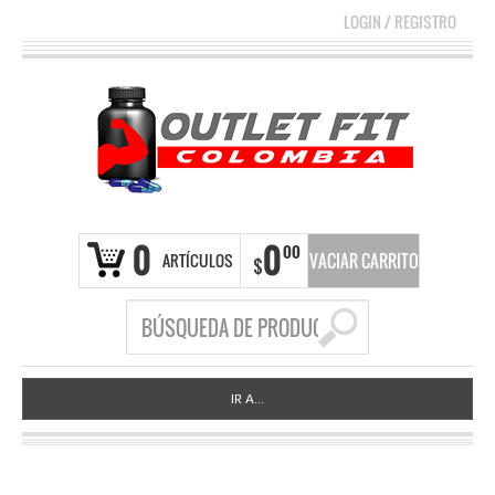
LOGIN
/
REGISTRO
0
0
00
ARTÍCULOS
VACIAR CARRITO
$
IR A...