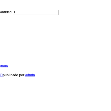
ntidad
admin
LO
publicado por
admin