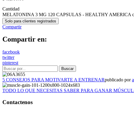
Cantidad
MELATONINA 3 MG 120 CAPSULAS - HEALTHY AMERICA ca
Solo para clientes registrados
Compartir
Compartir en:
facebook
twitter
pinterest
5 CONSEJOS PARA MOTIVARTE A ENTRENAR
publicado por
TODO LO QUE NECESITAS SABER PARA GANAR MÚSCU
Contactenos
Bogotá – Colombia
Whatsapp:3118235941
Correo:
info@outletfitcolombia.co