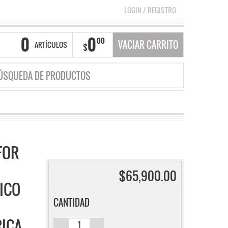
LOGIN
/
REGISTRO
0
0
00
VACIAR CARRITO
ARTÍCULOS
$
FOR
$
65,900.00
ICO
CANTIDAD
ICA