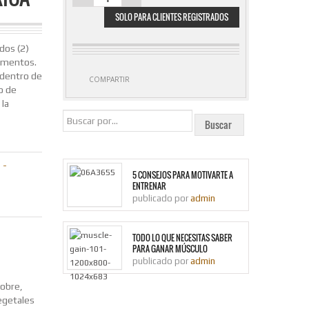
MEGA POWER FOR
SOLO PARA CLIENTES REGISTRADOS
WOMEN
MULTIVITAMINICO
60 TABLETAS -
dos (2)
HEALTHY
limentos.
AMERICA
dentro de
COMPARTIR
CANTIDAD
o de
la
 -
5 CONSEJOS PARA MOTIVARTE A
ENTRENAR
publicado por
admin
TODO LO QUE NECESITAS SABER
PARA GANAR MÚSCULO
publicado por
admin
Cobre,
egetales