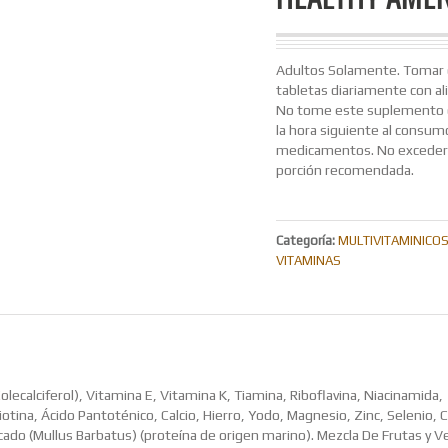
Adultos Solamente. Tomar 
tabletas diariamente con a
No tome este suplemento 
la hora siguiente al consum
medicamentos. No exceder 
porción recomendada.
Categoría:
MULTIVITAMINICOS
VITAMINAS
lecalciferol), Vitamina E, Vitamina K, Tiamina, Riboflavina, Niacinamida,
iotina, Ácido Pantoténico, Calcio, Hierro, Yodo, Magnesio, Zinc, Selenio, 
do (Mullus Barbatus) (proteína de origen marino). Mezcla De Frutas y V