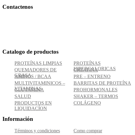
Contactenos
Bogotá – Colombia
Whatsapp:3118235941
Correo:
info@outletfitcolombia.co
Catalogo de productos
PROTEÍNAS LIMPIAS
PROTEÍNAS
HIPERCALORICAS
QUEMADORES DE
CREATINA
GRASA
AMINOS / BCAA
PRE – ENTRENO
MULTIVITAMINICOS –
BARRITAS DE PROTEÍNA
VITAMINAS
GLUTAMINA
PROHORMONALES
SALUD
SHAKER – TERMOS
PRODUCTOS EN
COLÁGENO
LIQUIDACÍON
Información
Términos y condiciones
Como comprar