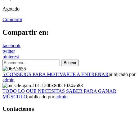
Agotado
Compartir
Compartir en:
facebook
twitter
pinterest
5 CONSEJOS PARA MOTIVARTE A ENTRENAR
publicado por
admin
TODO LO QUE NECESITAS SABER PARA GANAR
MÚSCULO
publicado por
admin
Contactenos
Bogotá – Colombia
Whatsapp:3118235941
Correo:
info@outletfitcolombia.co