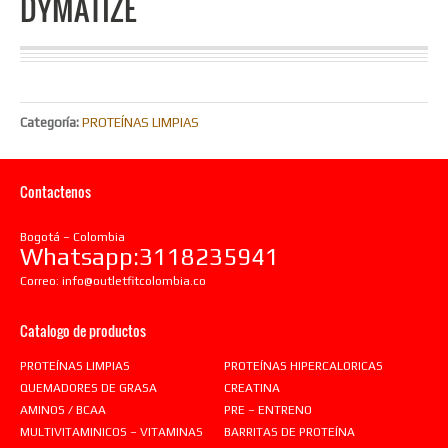
DYMATIZE
Categoría:
PROTEÍNAS LIMPIAS
Contactenos
Bogotá – Colombia
Whatsapp:3118235941
Correo:
info@outletfitcolombia.co
Catalogo de productos
PROTEÍNAS LIMPIAS
PROTEÍNAS HIPERCALORICAS
QUEMADORES DE GRASA
CREATINA
AMINOS / BCAA
PRE – ENTRENO
MULTIVITAMINICOS – VITAMINAS
BARRITAS DE PROTEÍNA