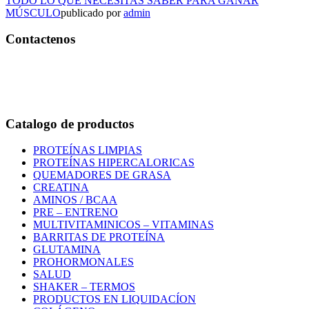
TODO LO QUE NECESITAS SABER PARA GANAR
MÚSCULO
publicado por
admin
Contactenos
Bogotá – Colombia
Whatsapp:3118235941
Correo:
info@outletfitcolombia.co
Catalogo de productos
PROTEÍNAS LIMPIAS
PROTEÍNAS HIPERCALORICAS
QUEMADORES DE GRASA
CREATINA
AMINOS / BCAA
PRE – ENTRENO
MULTIVITAMINICOS – VITAMINAS
BARRITAS DE PROTEÍNA
GLUTAMINA
PROHORMONALES
SALUD
SHAKER – TERMOS
PRODUCTOS EN LIQUIDACÍON