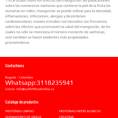
110 artículos sobre los efectos del mangostán. las publicaciones
sobre las numerosas xantonas que contiene la piel de la fruta las
numeran en miles. mangostán se puede utilizar para la obesidad,
inflamaciones, infecciones, alergias y desórdenes
cardiovasculares. nuevos estudios son lanzados con frecuencia
sobre los efectos que promueven la salud del mangostán, de los
cuales no sólo se menciona el número creciente de xantonas,
sino también se hacen evidentes más propiedades
prometedoras.
Contactenos
Bogotá – Colombia
Whatsapp:3118235941
Correo:
info@outletfitcolombia.co
Catalogo de productos
PROTEÍNAS LIMPIAS
PROTEÍNAS HIPERCALORICAS
QUEMADORES DE GRASA
CREATINA