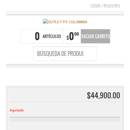
LOGIN
/
REGISTRO
0
0
00
ARTÍCULOS
VACIAR CARRITO
$
$
44,900.00
Agotado