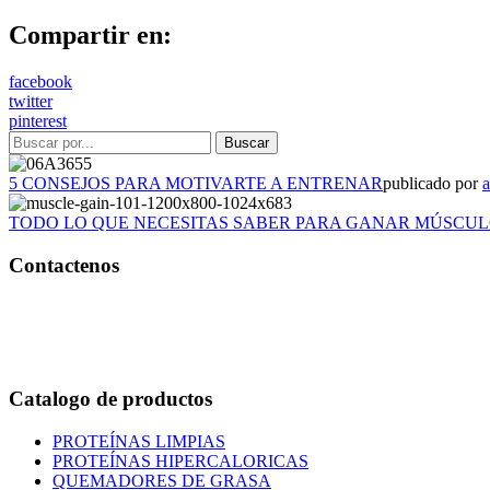
Compartir en:
facebook
twitter
pinterest
5 CONSEJOS PARA MOTIVARTE A ENTRENAR
publicado por
TODO LO QUE NECESITAS SABER PARA GANAR MÚSCU
Contactenos
Bogotá – Colombia
Whatsapp:3118235941
Correo:
info@outletfitcolombia.co
Catalogo de productos
PROTEÍNAS LIMPIAS
PROTEÍNAS HIPERCALORICAS
QUEMADORES DE GRASA