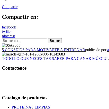
Compartir
Compartir en:
facebook
twitter
pinterest
5 CONSEJOS PARA MOTIVARTE A ENTRENAR
publicado por
TODO LO QUE NECESITAS SABER PARA GANAR MÚSCU
Contactenos
Bogotá – Colombia
Whatsapp:3118235941
Correo:
info@outletfitcolombia.co
Catalogo de productos
PROTEÍNAS LIMPIAS