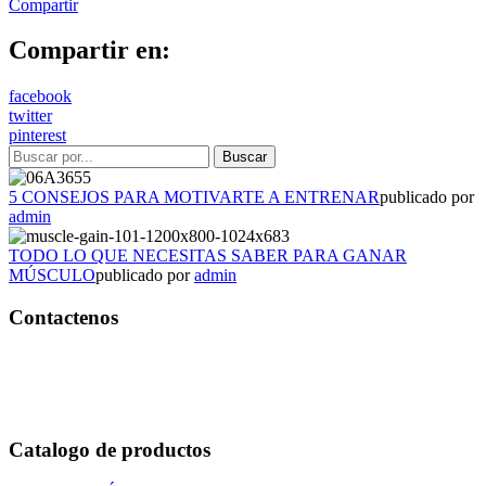
Compartir
Compartir en:
facebook
twitter
pinterest
5 CONSEJOS PARA MOTIVARTE A ENTRENAR
publicado por
admin
TODO LO QUE NECESITAS SABER PARA GANAR
MÚSCULO
publicado por
admin
Contactenos
Bogotá – Colombia
Whatsapp:3118235941
Correo:
info@outletfitcolombia.co
Catalogo de productos