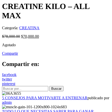
CREATINE KILO – ALL
MAX
Categoría:
CREATINA
$
78,000.00
$
70,000.00
Agotado
Compartir
Compartir en:
facebook
twitter
pinterest
5 CONSEJOS PARA MOTIVARTE A ENTRENAR
publicado por
admin
TODO LO QUE NECESITAS SABER PARA GANAR