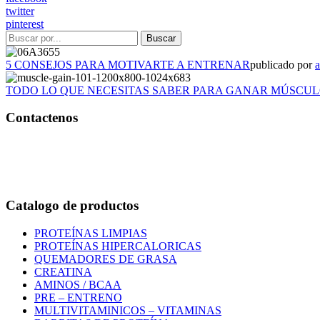
twitter
pinterest
5 CONSEJOS PARA MOTIVARTE A ENTRENAR
publicado por
TODO LO QUE NECESITAS SABER PARA GANAR MÚSCU
Contactenos
Bogotá – Colombia
Whatsapp:3118235941
Correo:
info@outletfitcolombia.co
Catalogo de productos
PROTEÍNAS LIMPIAS
PROTEÍNAS HIPERCALORICAS
QUEMADORES DE GRASA
CREATINA
AMINOS / BCAA
PRE – ENTRENO
MULTIVITAMINICOS – VITAMINAS