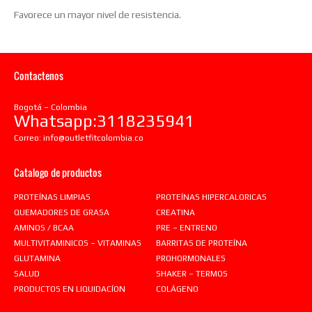
Favorece un mayor nivel de resistencia.
Contactenos
Bogotá – Colombia
Whatsapp:3118235941
Correo:
info@outletfitcolombia.co
Catalogo de productos
PROTEÍNAS LIMPIAS
PROTEÍNAS HIPERCALORICAS
QUEMADORES DE GRASA
CREATINA
AMINOS / BCAA
PRE – ENTRENO
MULTIVITAMINICOS – VITAMINAS
BARRITAS DE PROTEÍNA
GLUTAMINA
PROHORMONALES
SALUD
SHAKER – TERMOS
PRODUCTOS EN LIQUIDACÍON
COLÁGENO