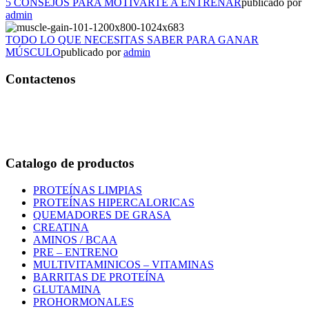
5 CONSEJOS PARA MOTIVARTE A ENTRENAR
publicado por
admin
TODO LO QUE NECESITAS SABER PARA GANAR
MÚSCULO
publicado por
admin
Contactenos
Bogotá – Colombia
Whatsapp:3118235941
Correo:
info@outletfitcolombia.co
Catalogo de productos
PROTEÍNAS LIMPIAS
PROTEÍNAS HIPERCALORICAS
QUEMADORES DE GRASA
CREATINA
AMINOS / BCAA
PRE – ENTRENO
MULTIVITAMINICOS – VITAMINAS
BARRITAS DE PROTEÍNA
GLUTAMINA
PROHORMONALES