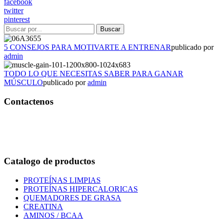
facebook
twitter
pinterest
5 CONSEJOS PARA MOTIVARTE A ENTRENAR
publicado por
admin
TODO LO QUE NECESITAS SABER PARA GANAR
MÚSCULO
publicado por
admin
Contactenos
Bogotá – Colombia
Whatsapp:3118235941
Correo:
info@outletfitcolombia.co
Catalogo de productos
PROTEÍNAS LIMPIAS
PROTEÍNAS HIPERCALORICAS
QUEMADORES DE GRASA
CREATINA
AMINOS / BCAA