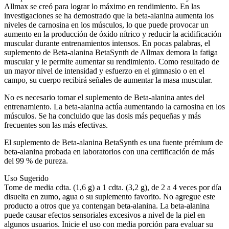
Allmax se creó para lograr lo máximo en rendimiento. En las
investigaciones se ha demostrado que la beta-alanina aumenta los
niveles de carnosina en los músculos, lo que puede provocar un
aumento en la producción de óxido nítrico y reducir la acidificación
muscular durante entrenamientos intensos. En pocas palabras, el
suplemento de Beta-alanina BetaSynth de Allmax demora la fatiga
muscular y le permite aumentar su rendimiento. Como resultado de
un mayor nivel de intensidad y esfuerzo en el gimnasio o en el
campo, su cuerpo recibirá señales de aumentar la masa muscular.
No es necesario tomar el suplemento de Beta-alanina antes del
entrenamiento. La beta-alanina actúa aumentando la carnosina en los
músculos. Se ha concluido que las dosis más pequeñas y más
frecuentes son las más efectivas.
El suplemento de Beta-alanina BetaSynth es una fuente prémium de
beta-alanina probada en laboratorios con una certificación de más
del 99 % de pureza.
Uso Sugerido
Tome de media cdta. (1,6 g) a 1 cdta. (3,2 g), de 2 a 4 veces por día
disuelta en zumo, agua o su suplemento favorito. No agregue este
producto a otros que ya contengan beta-alanina. La beta-alanina
puede causar efectos sensoriales excesivos a nivel de la piel en
algunos usuarios. Inicie el uso con media porción para evaluar su