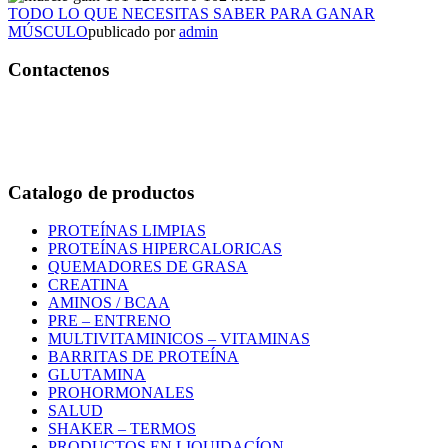
TODO LO QUE NECESITAS SABER PARA GANAR
MÚSCULO
publicado por
admin
Contactenos
Bogotá – Colombia
Whatsapp:3118235941
Correo:
info@outletfitcolombia.co
Catalogo de productos
PROTEÍNAS LIMPIAS
PROTEÍNAS HIPERCALORICAS
QUEMADORES DE GRASA
CREATINA
AMINOS / BCAA
PRE – ENTRENO
MULTIVITAMINICOS – VITAMINAS
BARRITAS DE PROTEÍNA
GLUTAMINA
PROHORMONALES
SALUD
SHAKER – TERMOS
PRODUCTOS EN LIQUIDACÍON