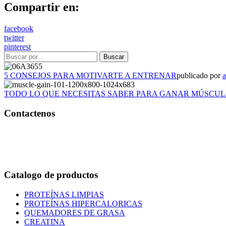
Compartir en:
facebook
twitter
pinterest
5 CONSEJOS PARA MOTIVARTE A ENTRENAR
publicado por
TODO LO QUE NECESITAS SABER PARA GANAR MÚSCU
Contactenos
Bogotá – Colombia
Whatsapp:3118235941
Correo:
info@outletfitcolombia.co
Catalogo de productos
PROTEÍNAS LIMPIAS
PROTEÍNAS HIPERCALORICAS
QUEMADORES DE GRASA
CREATINA