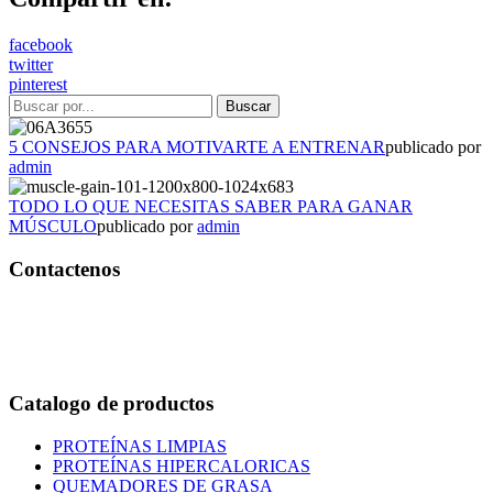
facebook
twitter
pinterest
5 CONSEJOS PARA MOTIVARTE A ENTRENAR
publicado por
admin
TODO LO QUE NECESITAS SABER PARA GANAR
MÚSCULO
publicado por
admin
Contactenos
Bogotá – Colombia
Whatsapp:3118235941
Correo:
info@outletfitcolombia.co
Catalogo de productos
PROTEÍNAS LIMPIAS
PROTEÍNAS HIPERCALORICAS
QUEMADORES DE GRASA