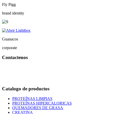
Fly Pigg
brand identity
Guanacos
corporate
Contactenos
Bogotá – Colombia
Whatsapp:3118235941
Correo:
info@outletfitcolombia.co
Catalogo de productos
PROTEÍNAS LIMPIAS
PROTEÍNAS HIPERCALORICAS
QUEMADORES DE GRASA
CREATINA