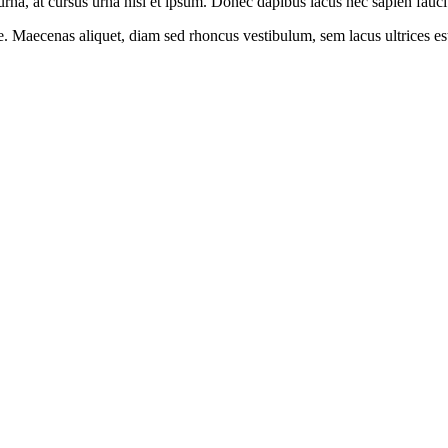
urna, at cursus urna nisl et ipsum. Donec dapibus lacus nec sapien fauci
 Maecenas aliquet, diam sed rhoncus vestibulum, sem lacus ultrices est