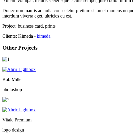
Nullam volutpat, mauris scelerisque iaculis semper, justo odio rutrum 
Donec non mauris ac nulla consectetur pretium sit amet rhoncus neque.
interdum viverra eget, ultricies eu est.
Project:
business card, prints
Cliente:
Kimeda -
kimeda
Other Projects
Bob Miller
photoshop
Vitale Premium
logo design