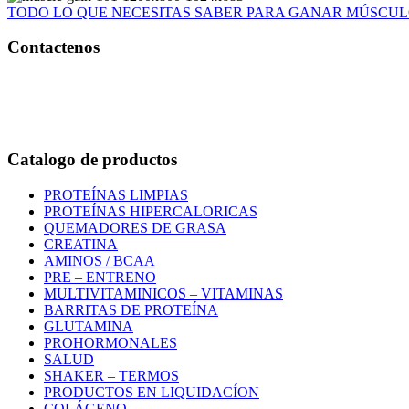
TODO LO QUE NECESITAS SABER PARA GANAR MÚSCU
Contactenos
Bogotá – Colombia
Whatsapp:3118235941
Correo:
info@outletfitcolombia.co
Catalogo de productos
PROTEÍNAS LIMPIAS
PROTEÍNAS HIPERCALORICAS
QUEMADORES DE GRASA
CREATINA
AMINOS / BCAA
PRE – ENTRENO
MULTIVITAMINICOS – VITAMINAS
BARRITAS DE PROTEÍNA
GLUTAMINA
PROHORMONALES
SALUD
SHAKER – TERMOS
PRODUCTOS EN LIQUIDACÍON
COLÁGENO