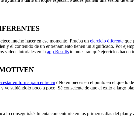
te ayudará a darle un toque especial. Puedes planear una sesión de entr
DIFERENTES
 apetece mucho hacer en ese momento. Prueba un
ejercicio diferente
que p
rden y el contenido de un entrenamiento tienen un significado. Por ejemp
os vídeos tutoriales en la
app Results
te muestran qué ejercicios hacen tr
ESMOTIVEN
a estar en forma para entrenar
? No empieces en el punto en el que lo de
y ve subiéndolo poco a poco. Sé consciente de que el éxito a largo pla
 lo conseguirás? Intenta concentrarte en los primeros días del plan y a