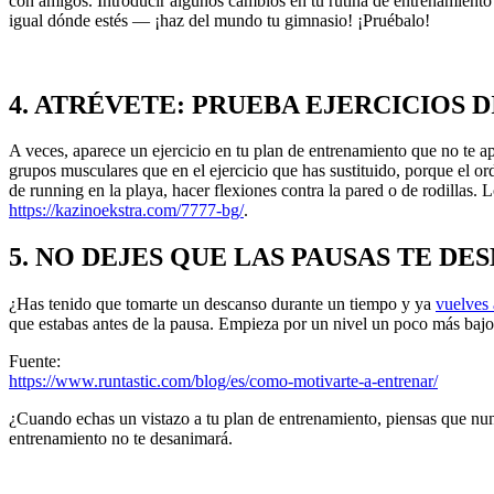
con amigos. Introducir algunos cambios en tu rutina de entrenamiento 
igual dónde estés — ¡haz del mundo tu gimnasio! ¡Pruébalo!
4. ATRÉVETE: PRUEBA EJERCICIOS 
A veces, aparece un ejercicio en tu plan de entrenamiento que no te
grupos musculares que en el ejercicio que has sustituido, porque el o
de running en la playa, hacer flexiones contra la pared o de rodillas. L
https://kazinoekstra.com/7777-bg/
.
5. NO DEJES QUE LAS PAUSAS TE D
¿Has tenido que tomarte un descanso durante un tiempo y ya
vuelves 
que estabas antes de la pausa. Empieza por un nivel un poco más bajo 
Fuente:
https://www.runtastic.com/blog/es/como-motivarte-a-entrenar/
¿Cuando echas un vistazo a tu plan de entrenamiento, piensas que nunca
entrenamiento no te desanimará.