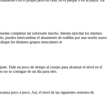
enamiento con el propio peso en casa, en el parque o en la playa. Da
uedas completar sin esforzarte mucho. Intenta ejercitar los mismos
lo, puedes intercambiar el alzamiento de rodillas por una sesión suave
abajar los distintos grupos musculares at
jaste. Dale un poco de tiempo al cuerpo para alcanzar el nivel en el
zo no se consigue de un día para otro.
vanza poco a poco. Así, el nivel de las siguientes sesiones de