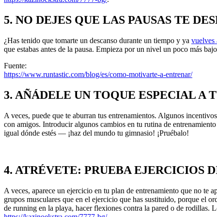
5. NO DEJES QUE LAS PAUSAS TE D
¿Has tenido que tomarte un descanso durante un tiempo y ya
vuelves 
que estabas antes de la pausa. Empieza por un nivel un poco más bajo 
Fuente:
https://www.runtastic.com/blog/es/como-motivarte-a-entrenar/
3. AÑÁDELE UN TOQUE ESPECIAL A
A veces, puede que te aburran tus entrenamientos. Algunos incentivos
con amigos. Introducir algunos cambios en tu rutina de entrenamiento 
igual dónde estés — ¡haz del mundo tu gimnasio! ¡Pruébalo!
4. ATRÉVETE: PRUEBA EJERCICIOS 
A veces, aparece un ejercicio en tu plan de entrenamiento que no te
grupos musculares que en el ejercicio que has sustituido, porque el o
de running en la playa, hacer flexiones contra la pared o de rodillas. L
https://kazinoekstra.com/7777-bg/
.