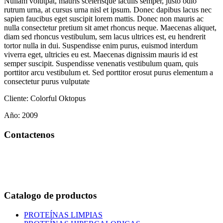
Nullam volutpat, mauris scelerisque iaculis semper, justo odio
rutrum urna, at cursus urna nisl et ipsum. Donec dapibus lacus nec
sapien faucibus eget suscipit lorem mattis. Donec non mauris ac
nulla consectetur pretium sit amet rhoncus neque. Maecenas aliquet,
diam sed rhoncus vestibulum, sem lacus ultrices est, eu hendrerit
tortor nulla in dui. Suspendisse enim purus, euismod interdum
viverra eget, ultricies eu est. Maecenas dignissim mauris id est
semper suscipit. Suspendisse venenatis vestibulum quam, quis
porttitor arcu vestibulum et. Sed porttitor erosut purus elementum a
consectetur purus vulputate
Cliente:
Colorful Oktopus
Año:
2009
Contactenos
Bogotá – Colombia
Whatsapp:3118235941
Correo:
info@outletfitcolombia.co
Catalogo de productos
PROTEÍNAS LIMPIAS