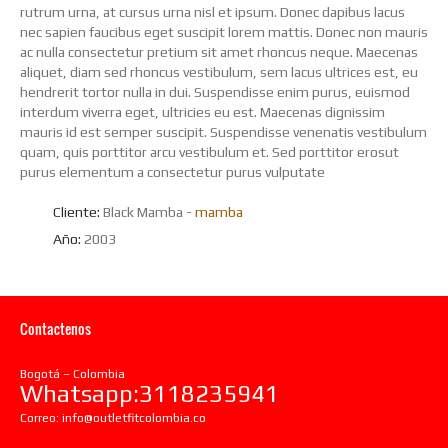
rutrum urna, at cursus urna nisl et ipsum. Donec dapibus lacus
nec sapien faucibus eget suscipit lorem mattis. Donec non mauris
ac nulla consectetur pretium sit amet rhoncus neque. Maecenas
aliquet, diam sed rhoncus vestibulum, sem lacus ultrices est, eu
hendrerit tortor nulla in dui. Suspendisse enim purus, euismod
interdum viverra eget, ultricies eu est. Maecenas dignissim
mauris id est semper suscipit. Suspendisse venenatis vestibulum
quam, quis porttitor arcu vestibulum et. Sed porttitor erosut
purus elementum a consectetur purus vulputate
Cliente:
Black Mamba -
mamba
Año:
2003
Contactenos
Bogotá – Colombia
Whatsapp:3118235941
Correo:
info@outletfitcolombia.co