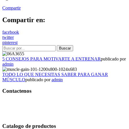
Compartir
Compartir en:
facebook
twitter
pinterest
5 CONSEJOS PARA MOTIVARTE A ENTRENAR
publicado por
admin
TODO LO QUE NECESITAS SABER PARA GANAR
MÚSCULO
publicado por
admin
Contactenos
Bogotá – Colombia
Whatsapp:3118235941
Correo:
info@outletfitcolombia.co
Catalogo de productos